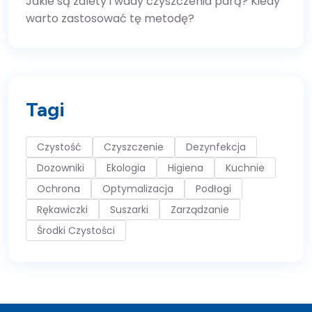
Jakie są zalety i wady czyszczenia parą? Kiedy
warto zastosować tę metodę?
Tagi
Czystość
Czyszczenie
Dezynfekcja
Dozowniki
Ekologia
Higiena
Kuchnie
Ochrona
Optymalizacja
Podłogi
Rękawiczki
Suszarki
Zarządzanie
Środki Czystości