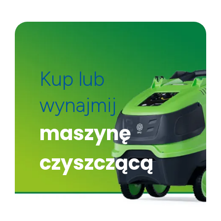
Kup lub
wynajmij
maszynę
czyszczącą