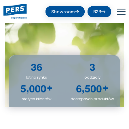
Showroom
B2B
3
6
3
lat na rynku
oddziały
,
,
5
0
0
0
6
5
0
0
+
+
stałych klientów
dostępnych produktów