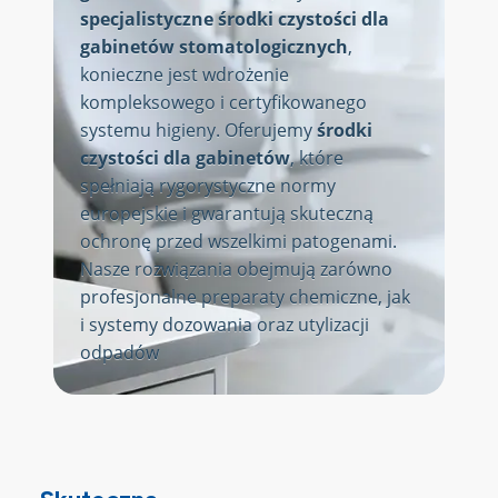
specjalistyczne środki czystości dla
gabinetów stomatologicznych
,
konieczne jest wdrożenie
kompleksowego i certyfikowanego
systemu higieny. Oferujemy
środki
czystości dla gabinetów
, które
spełniają rygorystyczne normy
europejskie i gwarantują skuteczną
ochronę przed wszelkimi patogenami.
Nasze rozwiązania obejmują zarówno
profesjonalne preparaty chemiczne, jak
i systemy dozowania oraz utylizacji
odpadów