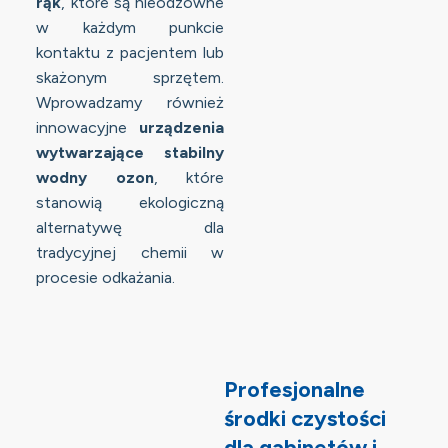
rąk
, które są nieodzowne
w każdym punkcie
kontaktu z pacjentem lub
skażonym sprzętem.
Wprowadzamy również
innowacyjne
urządzenia
wytwarzające stabilny
wodny ozon
, które
stanowią ekologiczną
alternatywę dla
tradycyjnej chemii w
procesie odkażania.
Profesjonalne
środki czystości
dla gabinetów i