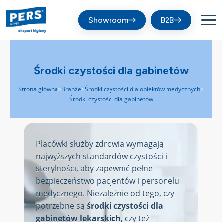
Showroom
B2B
Środki czystości dla gabinetów
Strona główna
Branże
Środki czystości dla obiektów medycznych
>
>
>
Środki czystości dla gabinetów
Placówki służby zdrowia wymagają
najwyższych standardów czystości i
sterylności, aby zapewnić pełne
bezpieczeństwo pacjentów i personelu
medycznego. Niezależnie od tego, czy
potrzebne są
środki czystości dla
gabinetów lekarskich
, czy też