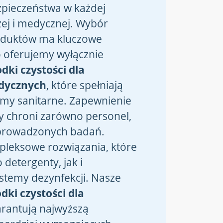
ieczeństwa w każdej
ej i medycznej. Wybór
oduktów ma kluczowe
o oferujemy wyłącznie
odki czystości dla
dycznych
, które spełniają
my sanitarne. Zapewnienie
ny chroni zarówno personel,
ć prowadzonych badań.
leksowe rozwiązania, które
detergenty, jak i
temy dezynfekcji. Nasze
dki czystości dla
rantują najwyższą