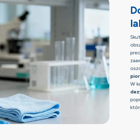
D
l
Sku
obs
pre
zaa
osz
pio
W ko
dez
popu
któr