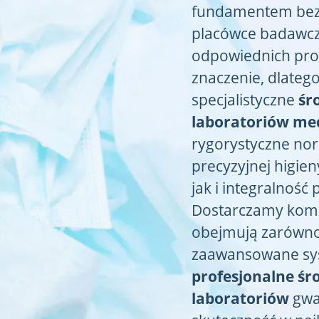
fundamentem bezp
placówce badawcz
odpowiednich pr
znaczenie, dlateg
specjalistyczne
śr
laboratoriów me
rygorystyczne nor
precyzyjnej higie
jak i integralnoś
Dostarczamy komp
obejmują zarówno 
zaawansowane sys
profesjonalne śro
laboratoriów
gwa