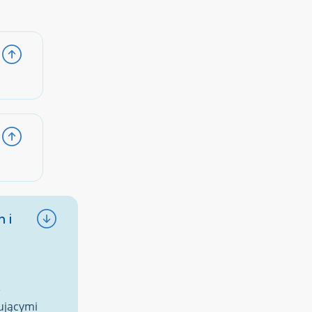
 i
e
zującymi