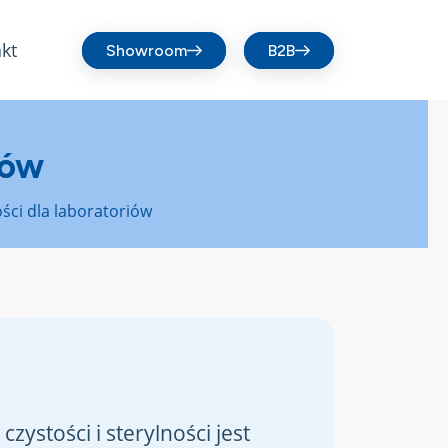
kt
Showroom
B2B
iów
ości dla laboratoriów
zystości i sterylności jest