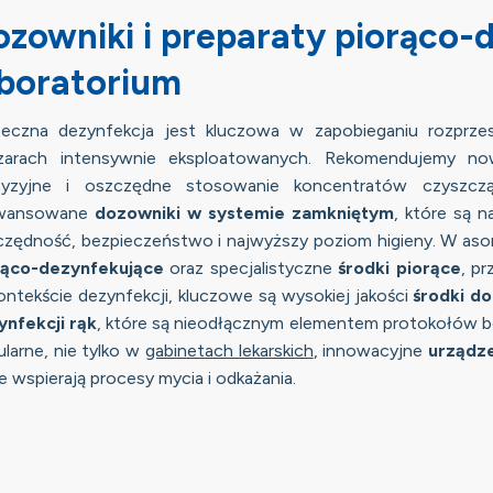
ozowniki i preparaty piorąco-
aboratorium
teczna dezynfekcja jest kluczowa w zapobieganiu rozprze
zarach intensywnie eksploatowanych. Rekomendujemy 
cyzyjne i oszczędne stosowanie koncentratów czyszcz
wansowane
dozowniki w systemie zamkniętym
, które są 
czędność, bezpieczeństwo i najwyższy poziom higieny. W aso
rąco-dezynfekujące
oraz specjalistyczne
środki piorące
, p
ntekście dezynfekcji, kluczowe są wysokiej jakości
środki do
ynfekcji rąk
, które są nieodłącznym elementem protokołów 
larne, nie tylko w
gabinetach lekarskich
, innowacyjne
urządze
e wspierają procesy mycia i odkażania.