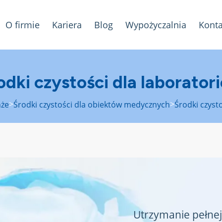
O firmie
Kariera
Blog
Wypożyczalnia
Konta
odki czystości dla laborator
>
>
nże
Środki czystości dla obiektów medycznych
Środki czyst
Utrzymanie pełnej c