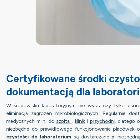
Certyfikowane środki czysto
dokumentacją dla laborator
W środowisku laboratoryjnym nie wystarczy tylko usun
eliminacja zagrożeń mikrobiologicznych. Regularnie do
medycznych m.in. do
szpitali
,
klinik
i
przychodni
, dlatego 
niezbędne do prawidłowego funkcjonowania placówek o
czystości do laboratorium
są dostarczane
z
niezbędn