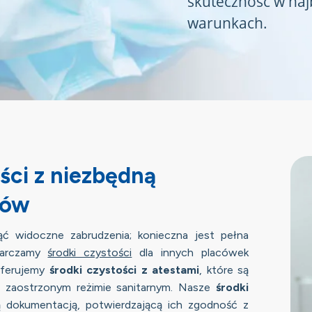
skuteczność w na
warunkach.
ści z niezbędną
iów
ąć widoczne zabrudzenia; konieczna jest pełna
starczamy
środki czystości
dla innych placówek
oferujemy
środki czystości z atestami
, które są
 zaostrzonym reżimie sanitarnym. Nasze
środki
ą dokumentacją, potwierdzającą ich zgodność z