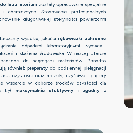
 do laboratorium
zostały opracowane specjalnie
 i chemicznych. Stosowanie profesjonalnych
chowanie długotrwałej sterylności powierzchni
tarczamy wysokiej jakości
rękawiczki ochronne
ządzanie odpadami laboratoryjnymi wymaga
zakażeń i skażenia środowiska. W naszej ofercie
znaczone do segregacji materiałów.
Ponadto
ją również preparaty do codziennej pielęgnacji
nia czystości oraz ręczniki, czyściwa i papiery
łne wsparcie w doborze
środków czystości dla
ny był
maksymalnie efektywny i zgodny z